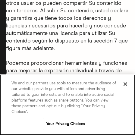
otros usuarios pueden compartir Su contenido
con terceros. Al subir Su contenido, usted declara
y garantiza que tiene todos los derechos y
licencias necesarios para hacerlo y nos concede
automáticamente una licencia para utilizar Su
contenido según lo dispuesto en la sección 7 que
figura más adelante.
Podemos proporcionar herramientas y funciones
para mejorar la expresión individual a través de
Su contenido y el Contenido de los miembros
We and our partners use tools to measure the audience of
(descrito en la sección 3b), y estamos
our website, provide you with offers and advertising
desarrollando constantemente nuevas
tailored to your interests, and to enable interactive social
tecnologías para mejorar nuestros Servicios.
platform features such as share buttons. You can view
these partners and opt out by clicking "Your Privacy
Ciertas herramientas o funciones pueden
Choices".
permitirle generar o mejorar contenido basado en
Su contenido. Este sigue siendo Su contenido, y
Your Privacy Choices
usted es responsable del mismo y de su