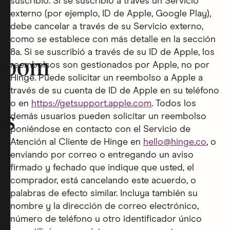
suscribió. Si se suscribió a través un Servicio
externo (por ejemplo, ID de Apple, Google Play),
debe cancelar a través de su Servicio externo,
como se establece con más detalle en la sección
8a. Si se suscribió a través de su ID de Apple, los
room
reembolsos son gestionados por Apple, no por
Hinge. Puede solicitar un reembolso a Apple a
través de su cuenta de ID de Apple en su teléfono
o en
https://getsupport.apple.com
. Todos los
rs
demás usuarios pueden solicitar un reembolso
poniéndose en contacto con el Servicio de
Atención al Cliente de Hinge en
hello@hinge.co
, o
enviando por correo o entregando un aviso
firmado y fechado que indique que usted, el
comprador, está cancelando este acuerdo, o
palabras de efecto similar. Incluya también su
nombre y la dirección de correo electrónico,
número de teléfono u otro identificador único