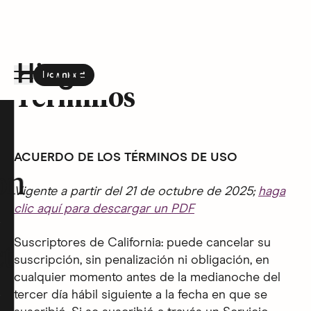
Download
the Hinge app on
Google Play
Términos
Hinge homepage
ACUERDO DE LOS TÉRMINOS DE USO
on
Vigente a partir del 21 de octubre de 2025;
haga
clic aquí para descargar un PDF
Suscriptores de California: puede cancelar su
t
suscripción, sin penalización ni obligación, en
cualquier momento antes de la medianoche del
tercer día hábil siguiente a la fecha en que se