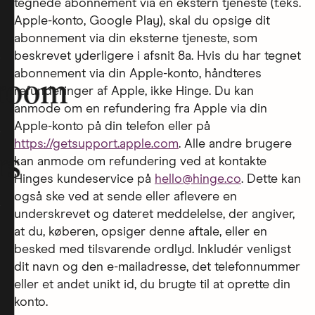
tegnede abonnement via en ekstern tjeneste (f.eks.
Apple-konto, Google Play), skal du opsige dit
abonnement via din eksterne tjeneste, som
beskrevet yderligere i afsnit 8a. Hvis du har tegnet
abonnement via din Apple-konto, håndteres
room
refunderinger af Apple, ikke Hinge. Du kan
anmode om en refundering fra Apple via din
Apple-konto på din telefon eller på
https://getsupport.apple.com
. Alle andre brugere
rs
kan anmode om refundering ved at kontakte
Hinges kundeservice på
hello@hinge.co
. Dette kan
også ske ved at sende eller aflevere en
underskrevet og dateret meddelelse, der angiver,
at du, køberen, opsiger denne aftale, eller en
besked med tilsvarende ordlyd. Inkludér venligst
dit navn og den e-mailadresse, det telefonnummer
eller et andet unikt id, du brugte til at oprette din
konto.