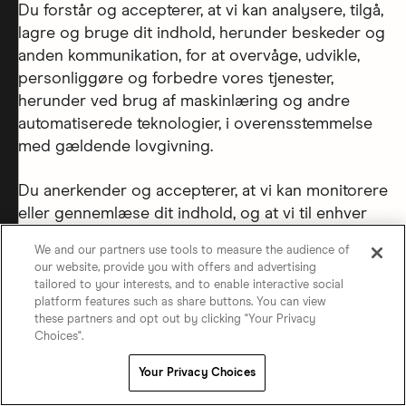
Du forstår og accepterer, at vi kan analysere, tilgå,
lagre og bruge dit indhold, herunder beskeder og
anden kommunikation, for at overvåge, udvikle,
personliggøre og forbedre vores tjenester,
herunder ved brug af maskinlæring og andre
automatiserede teknologier, i overensstemmelse
med gældende lovgivning.
Du anerkender og accepterer, at vi kan monitorere
eller gennemlæse dit indhold, og at vi til enhver
tid efter eget skøn kan fjerne, slette, redigere,
We and our partners use tools to measure the audience of
begrænse, blokere eller forhindre adgang til
our website, provide you with offers and advertising
hvilket som helst af dit indhold. Er dit indhold
tailored to your interests, and to enable interactive social
forbudt i henhold til lovgivningen i en jurisdiktion,
platform features such as share buttons. You can view
these partners and opt out by clicking "Your Privacy
hvor vores tjenester er tilgængelige, kan vi fjerne
Choices".
det, selv om det ikke er ulovligt der, hvor du
opholder dig. Derudover forstår og accepterer
Your Privacy Choices
du, at vi ikke har nogen pligt til at vise eller