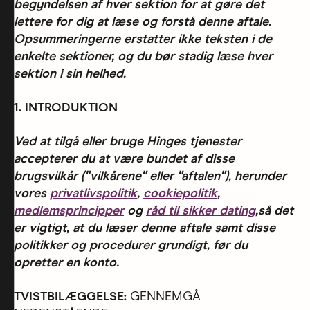
begyndelsen af hver sektion for at gøre det
lettere for dig at læse og forstå denne aftale.
Opsummeringerne erstatter ikke teksten i de
enkelte sektioner, og du bør stadig læse hver
sektion i sin helhed.
1. INTRODUKTION
Ved at tilgå eller bruge Hinges tjenester
accepterer du at være bundet af disse
brugsvilkår ("vilkårene" eller "aftalen"), herunder
vores
privatlivspolitik
,
cookiepolitik
,
medlemsprincipper
og
råd til sikker dating
,så det
er vigtigt, at du læser denne aftale samt disse
politikker og procedurer grundigt, før du
opretter en konto.
TVISTBILÆGGELSE:
GENNEMGÅ