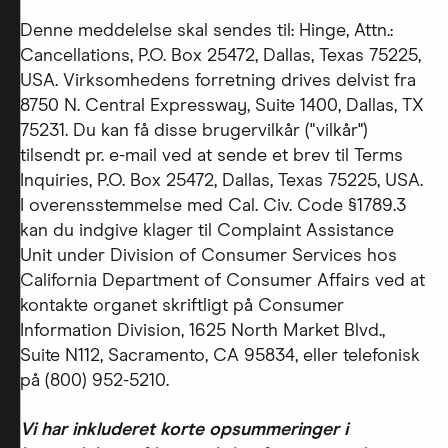
Denne meddelelse skal sendes til: Hinge, Attn.:
Cancellations, P.O. Box 25472, Dallas, Texas 75225,
USA. Virksomhedens forretning drives delvist fra
8750 N. Central Expressway, Suite 1400, Dallas, TX
75231. Du kan få disse brugervilkår ("vilkår")
tilsendt pr. e-mail ved at sende et brev til Terms
Inquiries, P.O. Box 25472, Dallas, Texas 75225, USA.
I overensstemmelse med Cal. Civ. Code §1789.3
kan du indgive klager til Complaint Assistance
Unit under Division of Consumer Services hos
California Department of Consumer Affairs ved at
kontakte organet skriftligt på Consumer
Information Division, 1625 North Market Blvd.,
Suite N112, Sacramento, CA 95834, eller telefonisk
på (800) 952-5210.
Vi har inkluderet korte opsummeringer i