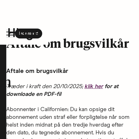
Download
the Hinge app on
Google Play
Aftale om brugsvilkår
Hinge homepage
Aftale om brugsvilkår
on
Træder i kraft den 20/10/2025;
klik her
for at
downloade en PDF-fil
Abonnenter i Californien: Du kan opsige dit
t
abonnement uden straf eller forpligtelse når som
helst inden midnat på den tredje hverdag efter
den dato, du tegnede abonnement. Hvis du